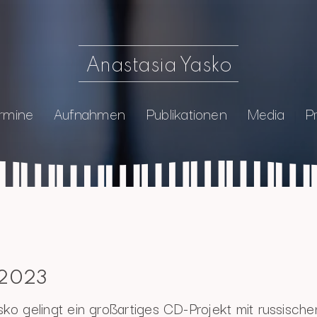
Anastasia Yasko
rmine
Aufnahmen
Publikationen
Media
P
 2023
sko gelingt ein großartiges CD-Projekt mit russische