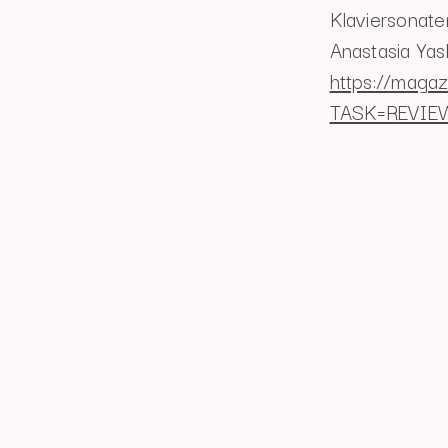
Klaviersonat
Anastasia Yas
https://magaz
TASK=REVIE